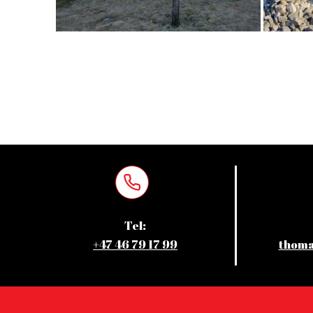
Tel:
+47 46 79 17 99
thoma