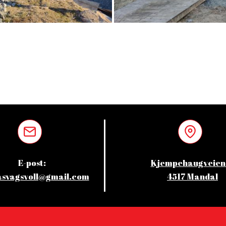
E-post:
Kjempehaugveien 
svagsvoll@gmail.com
4517 Mandal