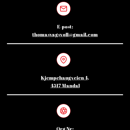
E-post:
thomasvagsvoll@gmail.com
Kjempehaugveien 4,
4517 Mandal
Org Nr: