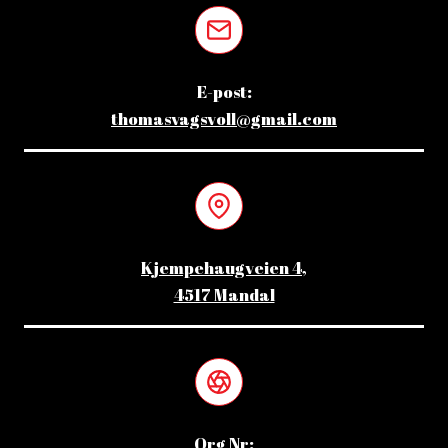
E-post:
thomasvagsvoll@gmail.com
Kjempehaugveien 4,
4517 Mandal
Org Nr: